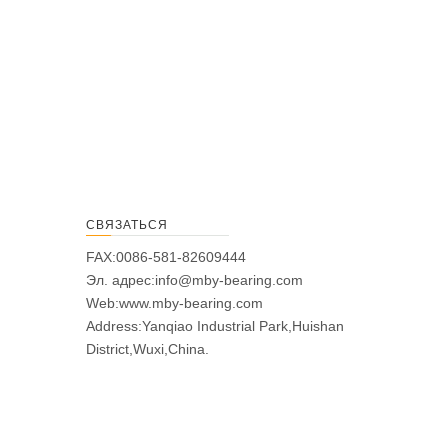
СВЯЗАТЬСЯ
FAX:0086-581-82609444
Эл. адрес:
info@mby-bearing.com
Web:
www.mby-bearing.com
Address:Yanqiao Industrial Park,Huishan
District,Wuxi,China.