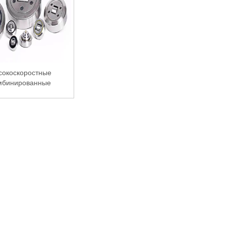
сокоскоростные
мбинированные
подшипники