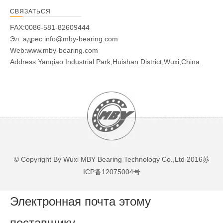
СВЯЗАТЬСЯ
FAX:0086-581-82609444
Эл. адрес:
info@mby-bearing.com
Бумажная пульпа
Web:
www.mby-bearing.com
Address:Yanqiao Industrial Park,Huishan District,Wuxi,China.
ПРОЧИТАЙТЕ БОЛЬШЕ
© Copyright By Wuxi MBY Bearing Technology Co.,Ltd 2016
苏
ICP备12075004号
Электронная почта этому
поставщику
Обработка металла