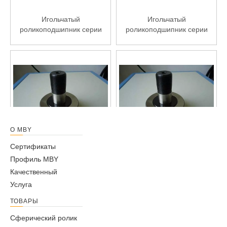
Игольчатый
Игольчатый
роликоподшипник серии
роликоподшипник серии
CF20-1UUR
CF20UUR
О MBY
Сертификаты
Игольчатый
Игольчатый
Профиль MBY
роликоподшипник серии
роликоподшипник серии
Качественный
CF18UUR
CF16UUR
Услуга
ТОВАРЫ
Сферический ролик