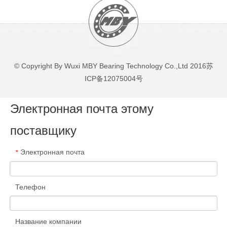
CF10UUR
CF8UUR
© Copyright By Wuxi MBY Bearing Technology Co.,Ltd 2016
苏
ICP备12075004号
Электронная почта этому
Игольчатый
Игольчатый
поставщику
роликоподшипник серии
роликоподшипник серии
CF6UUR
MR/HJ/SJ/NCS
Электронная почта
*
1
2
3
4
...
769
»
Телефон
Название компании