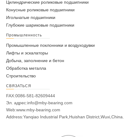
Цилиндрические роликовые подшипники
Конусные роликовые подшипники
Игольчатые подшипники
Глубокие шариковые подшипники
Промышленность
Игольчатый
Игольчатый
Промышленные поклонники и воздуходувки
роликоподшипник серии
роликоподшипник серии
Лифты и эскалаторы
CF12.1UUR
CF12UUR
Добыча, заполнение и бетон
Обработка металла
Строительство
СВЯЗАТЬСЯ
FAX:0086-581-82609444
Эл. адрес:
info@mby-bearing.com
Web:
www.mby-bearing.com
Address:Yanqiao Industrial Park,Huishan District,Wuxi,China.
Игольчатый
Игольчатый
роликоподшипник серии
роликоподшипник серии