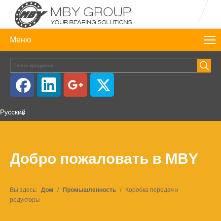
Меню
Pусский
Добро пожаловать в MBY
Вы здесь:
Дом
/
Промышленность
/
Коробка передач и
редукторы