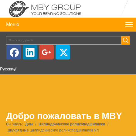
Меню
Pусский
Добро пожаловать в MBY
Вы здесь:
Дом
/
Цилиндрические роликоподшипники
/
Двухрядные цилиндрические роликоподшипники NN