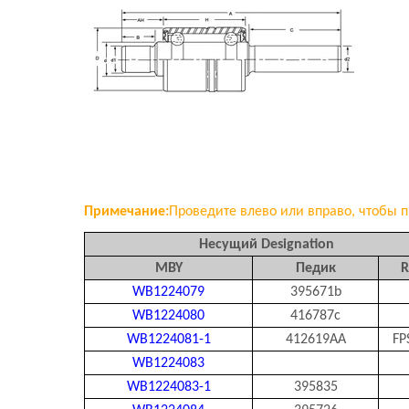
Примечание:
Проведите влево или вправо, чтобы п
Несущий Designation
MBY
Педик
R
WB1224079
395671b
WB1224080
416787c
WB1224081-1
412619AA
FP
WB1224083
WB1224083-1
395835