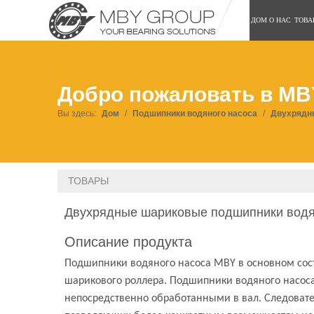
ДОМ
О НАС
ТОВА
Добро пожаловать в MB
Вы здесь:
Дом
/
Подшипники водяного насоса
/
Двухрядны
ТОВАРЫ
Двухрядные шариковые подшипники водя
Описание продукта
Подшипники водяного насоса MBY в основном сост
шарикового роллера. Подшипники водяного насоса
непосредственно обработанными в вал. Следовате