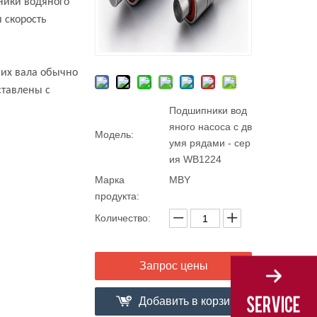
ники водяного
 скорость
 их вала обычно
ставлены с
Подшипники вод
яного насоса с дв
Модель:
умя рядами - сер
ия WB1224
Марка
MBY
продукта:
Количество:
Запрос цены
Добавить в корзи