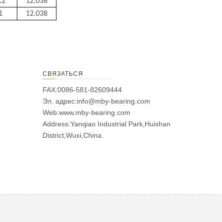
.2
12.038
1
12.038
СВЯЗАТЬСЯ
FAX:0086-581-82609444
Эл. адрес:
info@mby-bearing.com
Web:
www.mby-bearing.com
Address:Yanqiao Industrial Park,Huishan
District,Wuxi,China.