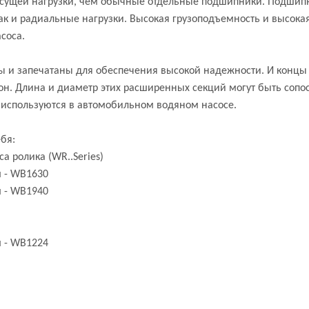
сущей нагрузки, чем обычные отдельные подшипники. Подшип
ак и радиальные нагрузки. Высокая грузоподъемность и высокая
соса.
 и запечатаны для обеспечения высокой надежности. И концы
он. Длина и диаметр этих расширенных секций могут быть сопо
используются в автомобильном водяном насосе.
бя:
 ролика (WR..Series)
 - WB1630
 - WB1940
 - WB1224