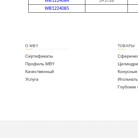
WB1224084
395726
WB1224085
О MBY
ТОВАРЫ
Сертификаты
Сферичес
Профиль MBY
Цилиндри
Качественный
Конусные
Услуга
Игольчат
Глубокие