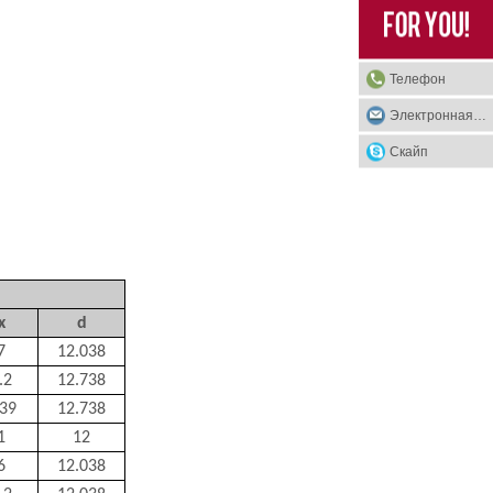
ну
Телефон
Электронная почта
Скайп
х
d
7
12.038
.2
12.738
.39
12.738
1
12
6
12.038