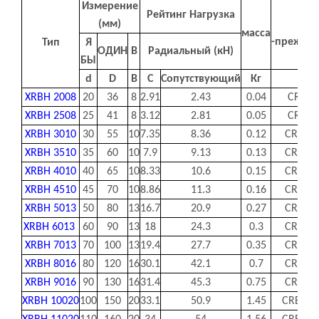
Измерение
Рейтинг Нагрузка
(мм)
По
масса
-прежнем
Тип
Я
ОДИН
B
Радиальный (кН)
БЫ
d
D
B
C
Сопутствующий
Кг
Ико
XRBH 2008
20
36
8
2.91
2.43
0.04
CRBH2
XRBH 2508
25
41
8
3.12
2.81
0.05
CRBH2
XRBH 3010
30
55
10
7.35
8.36
0.12
CRBH3
XRBH 3510
35
60
10
7.9
9.13
0.13
CRBH3
XRBH 4010
40
65
10
8.33
10.6
0.15
CRBH4
XRBH 4510
45
70
10
8.86
11.3
0.16
CRBH4
XRBH 5013
50
80
13
16.7
20.9
0.27
CRBH5
XRBH 6013
60
90
13
18
24.3
0.3
CRBH6
XRBH 7013
70
100
13
19.4
27.7
0.35
CRBH7
XRBH 8016
80
120
16
30.1
42.1
0.7
CRBH8
XRBH 9016
90
130
16
31.4
45.3
0.75
CRBH9
XRBH 10020
100
150
20
33.1
50.9
1.45
CRBH10