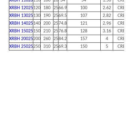
XRBH 11020
110
160
20
34
54
1.56
CRBH11
XRBH 12025
120
180
25
66.9
100
2.62
CRBH12
XRBH 13025
130
190
25
69.5
107
2.82
CRBH13
XRBH 14025
140
200
25
74.8
121
2.96
CRBH14
XRBH 15025
150
210
25
76.8
128
3.16
CRBH15
XRBH 20025
200
260
25
84.2
157
4
CRBH20
XRBH 25025
250
310
25
69.3
150
5
CRBH25