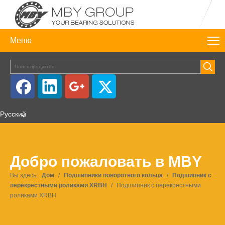
Меню
Pусский
Добро пожаловать в MBY
Вы здесь:
Дом
/
Подшипники поворотного кольца
/
Подшипник с
перекрестными роликами XRBH
/
Подшипник с перекрестными
роликами XRBH