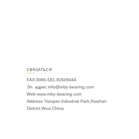
СВЯЗАТЬСЯ
FAX:0086-581-82609444
Эл. адрес:
info@mby-bearing.com
Web:
www.mby-bearing.com
Address:Yanqiao Industrial Park,Huishan
District,Wuxi,China.