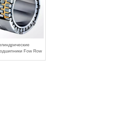
илиндрические
подшипники Fow Row