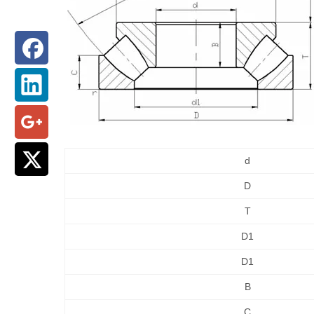
d
D
T
D1
D1
B
C