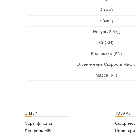
A (мм)
r (мин)
Несущий Код
Cr (KN)
Коррекция (KN)
Ограничение Скорость Масл
Масса (КГ)
О MBY
ТОВАРЫ
Сертификаты
Сферичес
Профиль MBY
Цилиндри