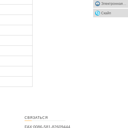
Электронная почта
Скайп
СВЯЗАТЬСЯ
FAX:0086-581-82609444