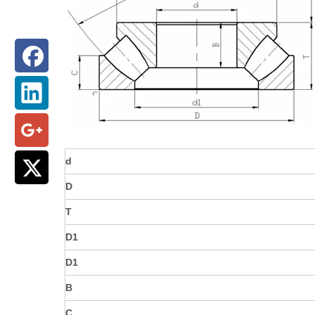
d
D
T
D1
D1
B
C