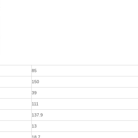
85
150
39
111
137.9
13
18.7