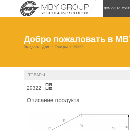
ДОМ
О НАС
ТОВА
Добро пожаловать в MB
Вы здесь:
Дом
/
Товары
/
29322
ТОВАРЫ
29322
Описание продукта