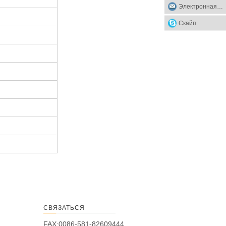
Электронная почта
Скайп
СВЯЗАТЬСЯ
FAX:0086-581-82609444