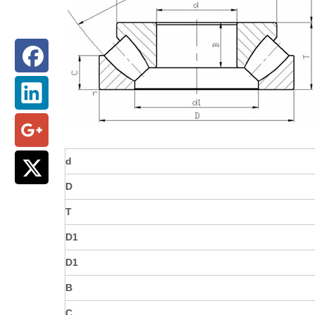
d
D
T
D1
D1
B
C