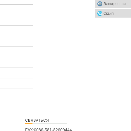
Электронная почта
Скайп
СВЯЗАТЬСЯ
FAX:0086-581-82609444