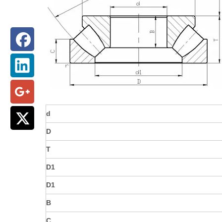
d
D
T
D1
D1
B
C