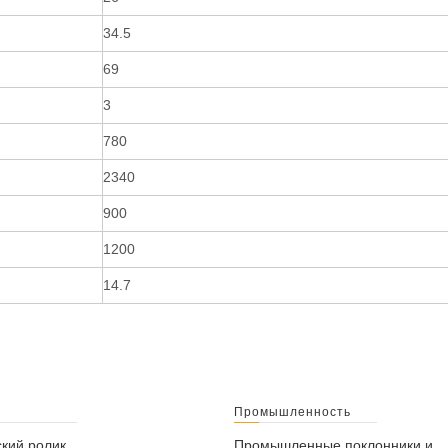
34.5
69
3
780
2340
900
1200
14.7
Промышленность
кий ролик
Промышленные поклонники и