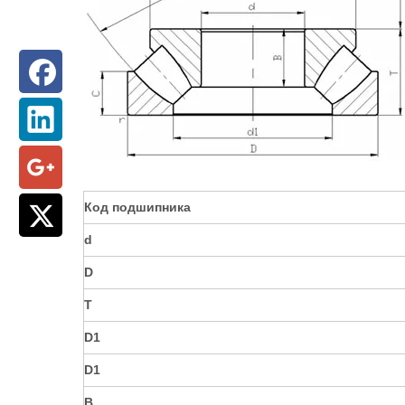
Код подшипника
d
D
T
D1
D1
B