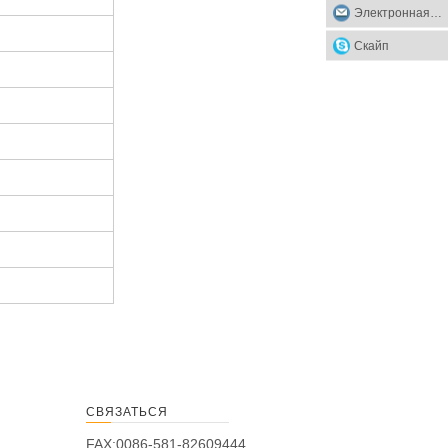
Электронная почта
Скайп
СВЯЗАТЬСЯ
FAX:0086-581-82609444