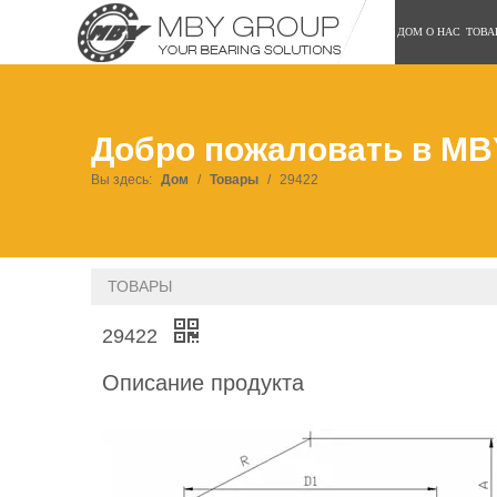
ДОМ
О НАС
ТОВА
Добро пожаловать в MB
Вы здесь:
Дом
/
Товары
/
29422
ТОВАРЫ
29422
Описание продукта