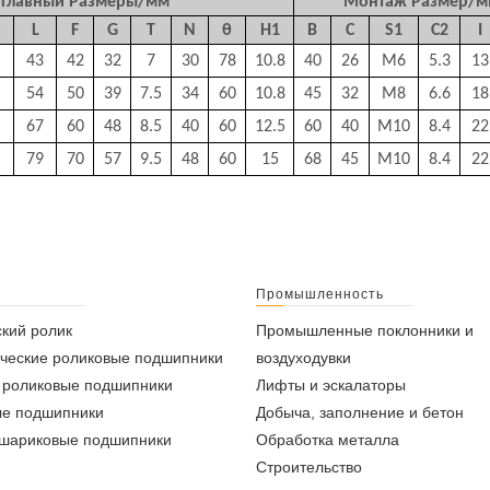
Главный Размеры/мм
Монтаж Размер/м
L
F
G
T
N
θ
H1
B
C
S1
С2
I
43
42
32
7
30
78
10.8
40
26
M6
5.3
13
54
50
39
7.5
34
60
10.8
45
32
M8
6.6
18
67
60
48
8.5
40
60
12.5
60
40
M10
8.4
22
79
70
57
9.5
48
60
15
68
45
M10
8.4
22
Промышленность
кий ролик
Промышленные поклонники и
ческие роликовые подшипники
воздуходувки
 роликовые подшипники
Лифты и эскалаторы
ые подшипники
Добыча, заполнение и бетон
 шариковые подшипники
Обработка металла
Строительство