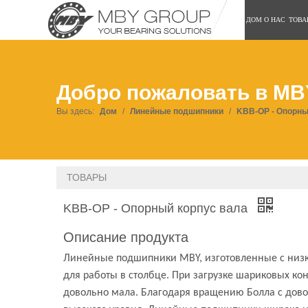
ДОМ
О НАС
ТОВА
Добро пожаловать в MB
Вы здесь:
Дом
/
Линейные подшипники
/
KBB-OP - Опорны
ТОВАРЫ
KBB-OP - Опорный корпус вала
Описание продукта
Линейные подшипники MBY, изготовленные с низк
для работы в столбце. При загрузке шариковых ко
довольно мала. Благодаря вращению Болла с дов