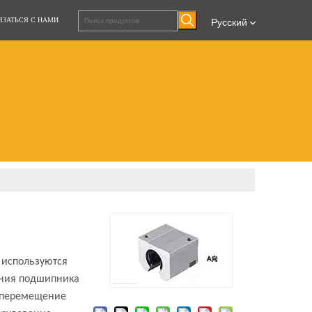
ЯЗАТЬСЯ С НАМИ
Pусский
 используются
жения подшипника
о перемещение