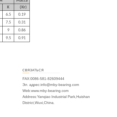
м
Масса
K
（
Кг)
6.5
0.19
7.5
0.31
9
0.86
9.5
0.91
СВЯЗАТЬСЯ
FAX:0086-581-82609444
Эл. адрес:
info@mby-bearing.com
Web:
www.mby-bearing.com
Address:Yanqiao Industrial Park,Huishan
District,Wuxi,China.