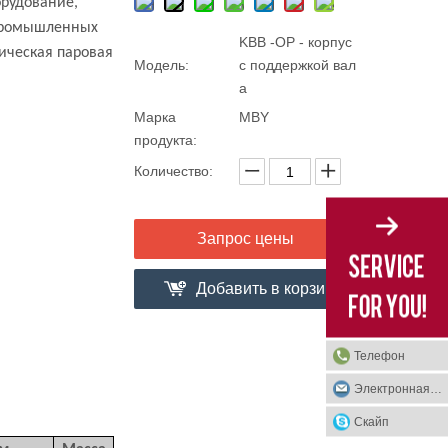
орудование,
 промышленных
KBB -OP - корпус
ическая паровая
Модель:
с поддержкой вал
а
Марка
MBY
продукта:
Количество:
Запрос цены
Добавить в корзи
ну
Телефон
Электронная почта
Скайп