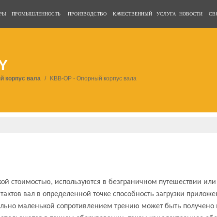
РЫ
ПРОМЫШЛЕННОСТЬ
ПРОИЗВОДСТВО
КАЧЕСТВЕННЫЙ
УСЛУГА
НОВОСТИ
СВ
Y
й корпус вала
/
KBB-OP - Опорный корпус вала
ой стоимостью, используются в безграничном путешествии или
нтактов вал в определенной точке способность загрузки прило
ольно маленькой сопротивлением трению может быть получен