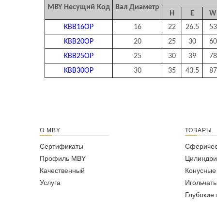
MBY Несущий Код
Вал Диаметр
H
E
W
KBB16OP
16
22
26.5
53
KBB20OP
20
25
30
60
KBB25OP
25
30
39
78
KBB30OP
30
35
43.5
87
О MBY
ТОВАРЫ
Сертификаты
Сферичес
Профиль MBY
Цилиндри
Качественный
Конусные
Услуга
Игольчат
Глубокие