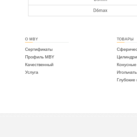
D6max
О MBY
ТОВАРЫ
Сертификаты
Сферичес
Профиль MBY
Цилиндри
Качественный
Конусные
Услуга
Игольчат
Глубокие