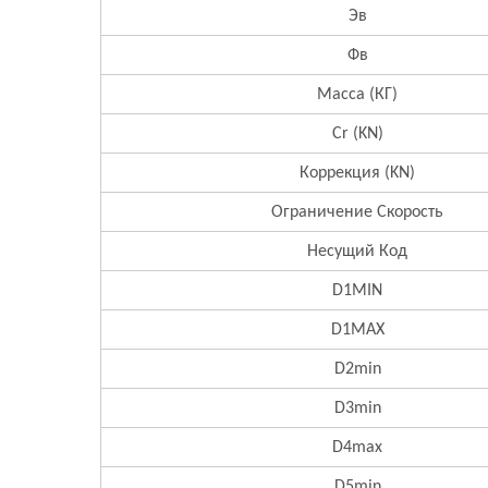
Эв
Фв
Масса (КГ)
Cr (KN)
Коррекция (KN)
Ограничение Скорость
Несущий Код
D1MIN
D1MAX
D2min
D3min
D4max
D5min