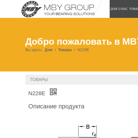
ДОМ
О НАС
ТОВА
Добро пожаловать в MB
Вы здесь:
Дом
/
Товары
/
N228E
ТОВАРЫ
N228E
Описание продукта