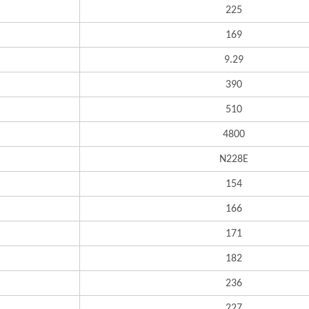
225
169
9.29
390
510
4800
N228E
154
166
171
182
236
227