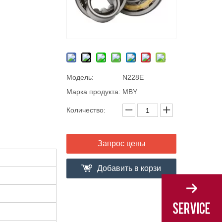
Модель:
N228E
Марка продукта:
MBY
Количество:
Запрос цены
Добавить в корзи
ну