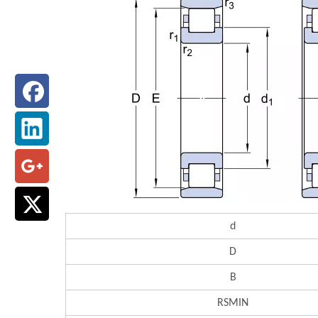
d
D
B
RSMIN