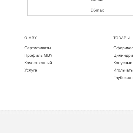
D6max
О MBY
ТОВАРЫ
Сертификаты
Сферичес
Профиль MBY
Цилиндри
Качественный
Конусные
Услуга
Игольчат
Глубокие