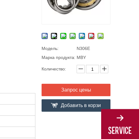
Модель:
N306E
Марка продукта:
MBY
Количество:
Запрос цены
Добавить в корзи
ну