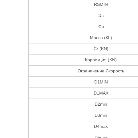
RSMIN
Эв
Фв
Масса (КГ)
Cr (KN)
Коррекция (KN)
Ограничение Скорость
D1MIN
D1MAX
D2min
D3min
D4max
D5min