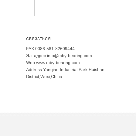
СВЯЗАТЬСЯ
FAX:0086-581-82609444
Эл. адрес:
info@mby-bearing.com
Web:
www.mby-bearing.com
Address:Yanqiao Industrial Park,Huishan
District,Wuxi,China.