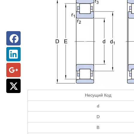
Несущий Код
d
D
B