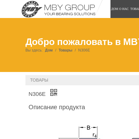
ДОМ
О НАС
ТОВА
Добро пожаловать в MB
Вы здесь:
Дом
/
Товары
/
N306E
ТОВАРЫ
N306E
Описание продукта