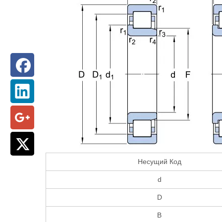
Несущий Код
d
D
B