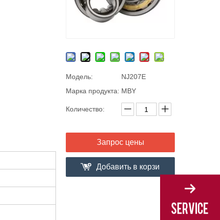
Модель:
NJ207E
Марка продукта:
MBY
Количество:
Запрос цены
Добавить в корзи
ну