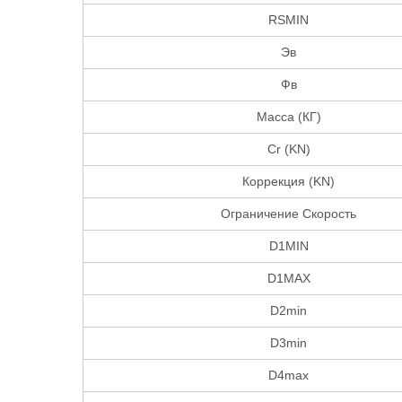
RSMIN
Эв
Фв
Масса (КГ)
Cr (KN)
Коррекция (KN)
Ограничение Скорость
D1MIN
D1MAX
D2min
D3min
D4max