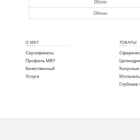
D5min
D6max
О MBY
ТОВАРЫ
Сертификаты
Сферичес
Профиль MBY
Цилиндри
Качественный
Конусные
Услуга
Игольчат
Глубокие