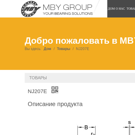
ДОМ
О НАС
ТОВА
Добро пожаловать в MB
Вы здесь:
Дом
/
Товары
/
NJ207E
ТОВАРЫ
NJ207E
Описание продукта