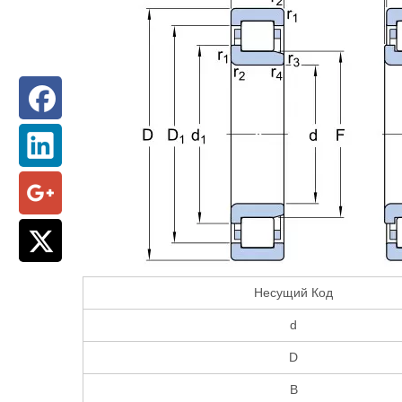
Несущий Код
d
D
B