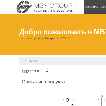
ДОМ
О НАС
ТОВА
Добро пожаловать в MB
Вы здесь:
Дом
/
Товары
/
NJ2217E
ТОВАРЫ
NJ2217E
Описание продукта