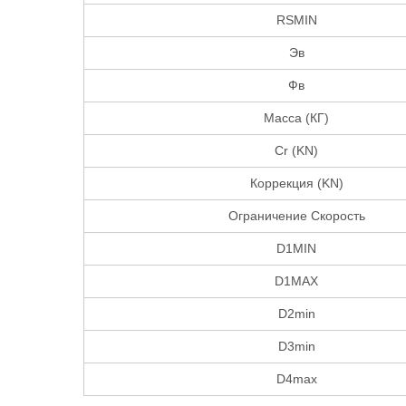
RSMIN
Эв
Фв
Масса (КГ)
Cr (KN)
Коррекция (KN)
Ограничение Скорость
D1MIN
D1MAX
D2min
D3min
D4max