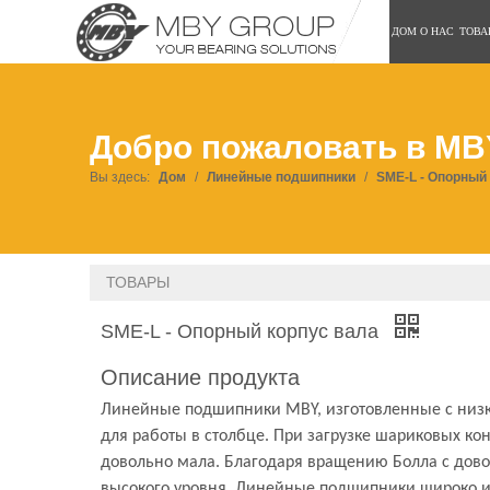
ДОМ
О НАС
ТОВА
Добро пожаловать в MB
Вы здесь:
Дом
/
Линейные подшипники
/
SME-L - Опорный
ТОВАРЫ
SME-L - Опорный корпус вала
Описание продукта
Линейные подшипники MBY, изготовленные с низк
для работы в столбце. При загрузке шариковых ко
довольно мала. Благодаря вращению Болла с дов
высокого уровня. Линейные подшипники широко ис