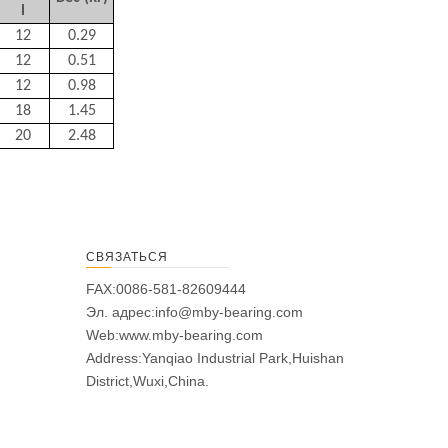
l
12
0.29
12
0.51
12
0.98
18
1.45
20
2.48
СВЯЗАТЬСЯ
FAX:0086-581-82609444
Эл. адрес:
info@mby-bearing.com
Web:
www.mby-bearing.com
Address:Yanqiao Industrial Park,Huishan
District,Wuxi,China.