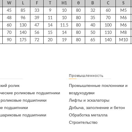
W
L
F
T
H1
θ
B
C
S
45
85
33
9
10
80
32
60
M5
48
96
39
11
10
80
35
70
M6
60
130
47
14
11.5
80
40
100
M6
70
140
56
15
14
80
50
110
M8
90
175
72
20
19
80
65
140
M10
Промышленность
кий ролик
Промышленные поклонники и
ческие роликовые подшипники
воздуходувки
 роликовые подшипники
Лифты и эскалаторы
ые подшипники
Добыча, заполнение и бетон
 шариковые подшипники
Обработка металла
Строительство