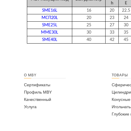
h
E
SME16L
16
20
22.5
МСП20L
20
23
24
SME25L
25
27
30
MME30L
30
33
35
SME40L
40
42
45
О MBY
ТОВАРЫ
Сертификаты
Сферичес
Профиль MBY
Цилиндри
Качественный
Конусные
Услуга
Игольчат
Глубокие