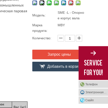
 промышленных
ическая паровая
SME -L - Опорно
Модель:
е корпус вала
Марка
MBY
продукта:
Количество:
Запрос цены
Добавить в корзи
ну
Телефон
Электронная почта
Скайп
мм
Вес (кг)