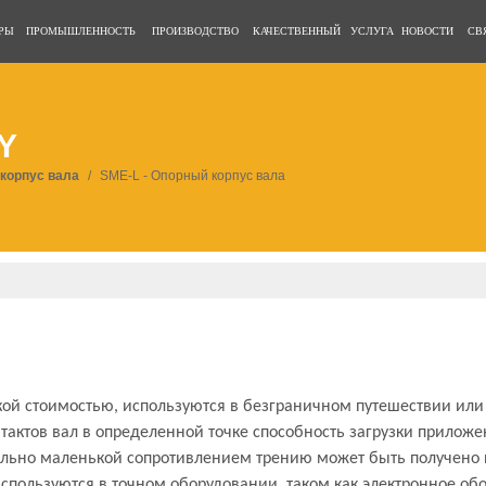
РЫ
ПРОМЫШЛЕННОСТЬ
ПРОИЗВОДСТВО
КАЧЕСТВЕННЫЙ
УСЛУГА
НОВОСТИ
СВ
Y
 корпус вала
/
SME-L - Опорный корпус вала
ой стоимостью, используются в безграничном путешествии или
нтактов вал в определенной точке способность загрузки прило
ольно маленькой сопротивлением трению может быть получен
пользуются в точном оборудовании, таком как электронное об