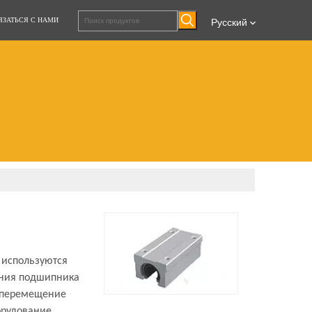
ЯЗАТЬСЯ С НАМИ
Pусский
 используются
жения подшипника
о перемещение
орудование,