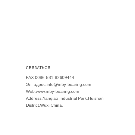
СВЯЗАТЬСЯ
FAX:0086-581-82609444
Эл. адрес:
info@mby-bearing.com
Web:
www.mby-bearing.com
Address:Yanqiao Industrial Park,Huishan
District,Wuxi,China.