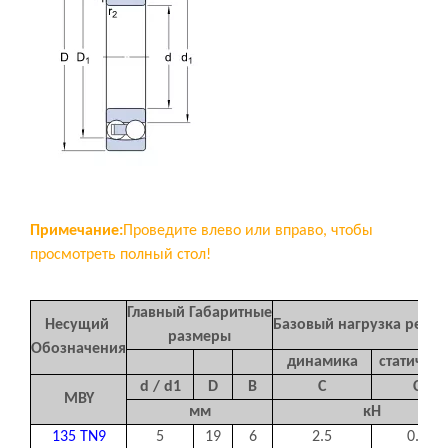
Примечание:
Проведите влево или вправо, чтобы
просмотреть полный стол!
Главный Габаритные
Несущий
Базовый нагрузка рейти
размеры
Обозначения
динамика
статичес
d / d
1
D
B
C
C
0
MBY
мм
кН
135 TN9
5
19
6
2.5
0.48