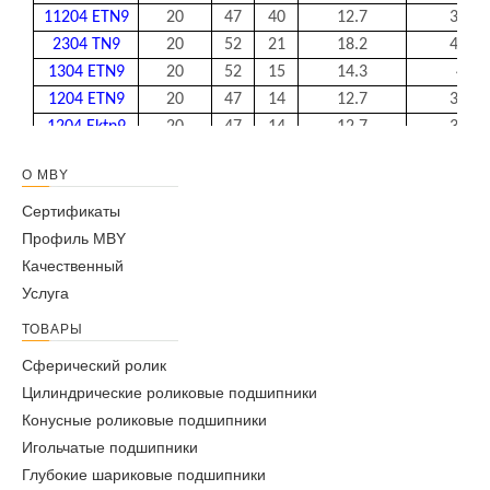
11204 ETN9
20
47
40
12.7
3.4
2304 TN9
20
52
21
18.2
4.7
1304 ETN9
20
52
15
14.3
4
1204 ETN9
20
47
14
12.7
3.4
1204 Ektn9
20
47
14
12.7
3.4
2204 ETN9
20
47
18
16.8
4.1
О MBY
2205 ETN9
25
52
18
16.8
4.4
2205 Ektn9
25
52
18
16.8
4.4
Сертификаты
2305 ETN9
25
62
24
27
7.1
Профиль MBY
1205 Ektn9
25
52
15
14.3
4
Качественный
1305 ETN9
25
62
17
19
5.4
Услуга
11205 ETN9
25
52
44
14.3
4
ТОВАРЫ
1205 ETN9
25
52
15
14.3
4
Сферический ролик
2305 Ektn9
25
62
24
27
7.1
Цилиндрические роликовые подшипники
1305 Ektn9
25
62
17
19
5.4
Конусные роликовые подшипники
11206 TN9
30
62
48
15.6
4.6
Игольчатые подшипники
1206 ETN9
30
62
16
15.6
4.6
Глубокие шариковые подшипники
2306
30
72
27
31.2
8.8