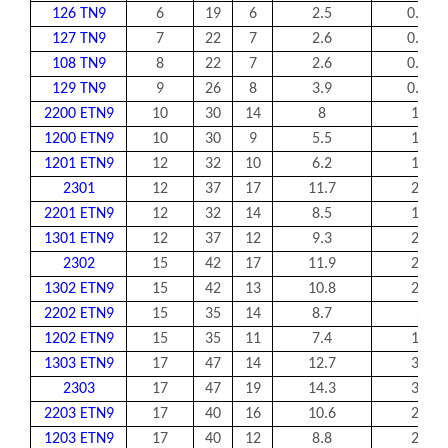
126 TN9
6
19
6
2.5
0.48
127 TN9
7
22
7
2.6
0.56
108 TN9
8
22
7
2.6
0.56
129 TN9
9
26
8
3.9
0.82
2200 ETN9
10
30
14
8
1.7
1200 ETN9
10
30
9
5.5
1.1
1201 ETN9
12
32
10
6.2
1.4
2301
12
37
17
11.7
2.7
2201 ETN9
12
32
14
8.5
1.9
1301 ETN9
12
37
12
9.3
2.1
2302
15
42
17
11.9
2.9
1302 ETN9
15
42
13
10.8
2.6
2202 ETN9
15
35
14
8.7
2
1202 ETN9
15
35
11
7.4
1.7
1303 ETN9
17
47
14
12.7
3.4
2303
17
47
19
14.3
3.5
2203 ETN9
17
40
16
10.6
2.5
1203 ETN9
17
40
12
8.8
2.2