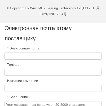
11208 TN9
40
80
56
19
6.5
© Copyright By Wuxi MBY Bearing Technology Co.,Ltd 2016
苏
2308 ETN9
40
90
33
54
16
ICP备12075004号
1308 ETN9
40
90
23
33.8
11.2
2208 ETN9
40
80
23
31.9
10
Электронная почта этому
2208 Ektn9
40
80
23
31.9
10
1308 Ektn9
40
90
23
33.8
11.2
поставщику
2209 Ektn9
45
85
23
32.5
10.6
2309 ETN9
45
100
36
63.7
19.3
Электронная почта
*
1209 ETN9
45
85
19
22.9
7.8
11209 TN9
45
85
58
22.9
7.8
1309 Ektn9
45
100
25
39
13.4
Телефон
2209 ETN9
45
85
23
32.5
10.6
2309 Ektn9
45
100
36
63.7
19.3
Название компании
1209 Ektn9
45
85
19
22.9
7.8
1309 ETN9
45
100
25
39
13.4
2210 Ektn9
50
90
23
33.8
11.2
Сообщение
*
1310 Ektn9
50
110
27
43.6
14
2210 ETN9
50
90
23
33.8
11.2