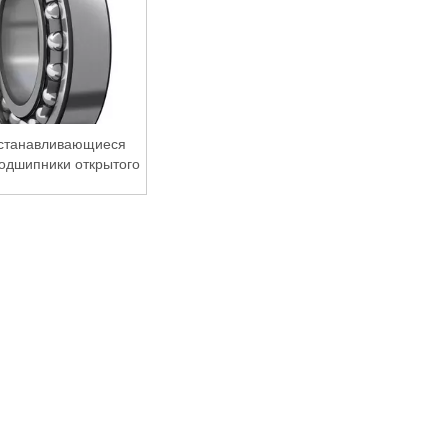
станавливающиеся
одшипники открытого
типа