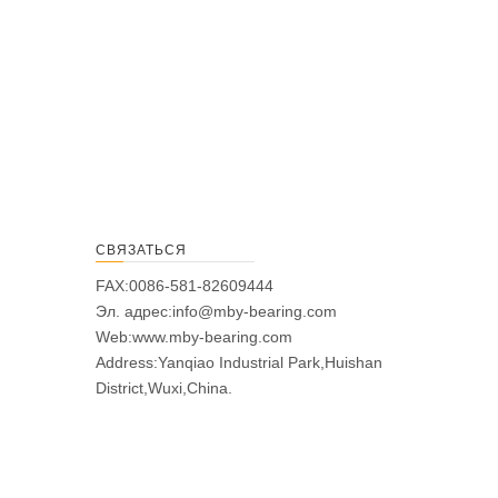
СВЯЗАТЬСЯ
FAX:0086-581-82609444
Эл. адрес:
info@mby-bearing.com
Web:
www.mby-bearing.com
Address:Yanqiao Industrial Park,Huishan
District,Wuxi,China.